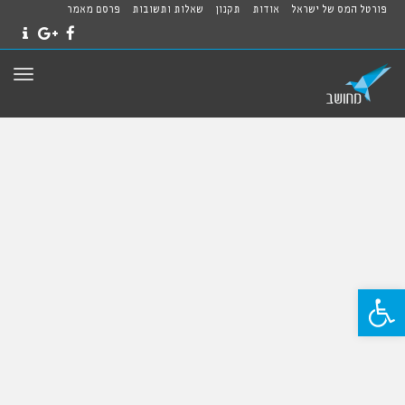
פורטל המס של ישראל
אודות
תקנון
שאלות ותשובות
פרסם מאמר
NTACT
GOOGLE+
FACEBOOK
תפרי
פתח סרגל נגישות