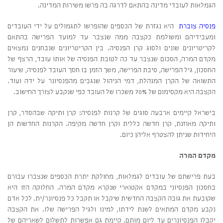
הגמלאות לעובדי מדינה בהתאם לדרגה בה פרשו משירות המדינה.
פנסיה צוברת
היא נגזרת של הכספים שהופרשו לתגמולים על ידי העובדים
ומעבידיהם ומשולמת כקצבה ממה שנצבר עד למועד הפרישה בהתאם
לקריטריונים שונים ולסוג קרן הפנסיה. בין הקריטריונים שנבחנים נמצאים
מקדם המרה, הסכום שנצבר עד כה לטובת הפנסיה של אותו עובד, הרצף של
החסכון, גיל הפרישה, סיבת הפרישה, משך הזמן בו חסך העובד לפנסיה, שיעור
התשואה של הקרן המנהלת, דמי הניהול שנגבים מהפנסיונר על ידה ועוד.
הקצבה היא מקסימום של 70% משכרו של העובד כפי שנקבע לצורך החישוב.
בישראל קיימים ארבעה סוגים של קרנות לפנסיה: קרן ותיקה שבהסדר, קרן
ותיקה מאוזנת, קרן חדשה כללית וקרן חדשה מקיפה. הקרנות החדשות הן
היחידות שניתן להצטרף אליהן כיום.
מקדם המרה
בעת פרישתם של עובדים לגמלאות, מחולקת יתרת הכספים שנצברו עבורם
בחסכון הפנסיוני במקדם אקטוארי שנקרא מקדם המרה. החלוקה הזו היא
שקובעת את גובה הקצבה החדשית שיקבל או תקבל כל פנסיונר/ית. לכל אדם
נקבע מקדם המתאים לשנת לידתו, למינו ולגיל הפרישה שלו. את הקצבה
יקבלו הפנסיונרים עד ליום מותם. קיימת גם אפשרות לתשלום לשאריהם של