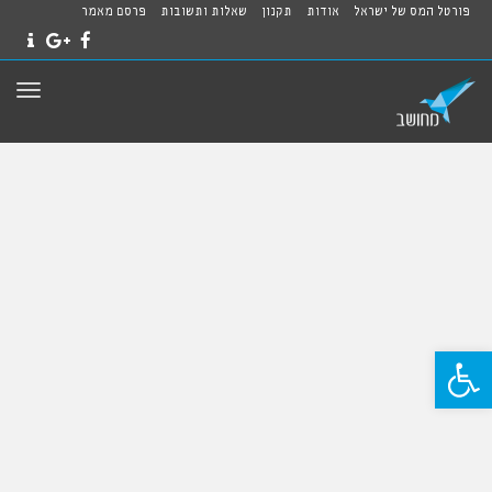
פורטל המס של ישראל
אודות
תקנון
שאלות ותשובות
פרסם מאמר
NTACT
GOOGLE+
FACEBOOK
תפרי
פתח סרגל נגישות