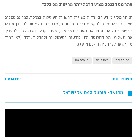
אתר מס הכנסה מציע הרבה יותר מחישוב מס בלבד
האתר מכיל מידע רב אודות פעילות הרשויות העוסקות במיסוי, כמו גם טפסים
חשובים ורלוונטיים לבקשות וטרוניות שונות, שברצונכם למסור להן. כן תוכלו
למצוא מידע אודות פריסת הסניפים של אלו, ושעות קבלת הקהל. כדי להעריך
את תשלומי מס ההכנסה נכון להיעזר בסימולטור ולקבל הערכה (לא תמיד
מדויק אך לפחות יהיה לכם מושג).
מס הכנסה
תאום מס
תיאום מס
« פוסט קודם
פוסט הבא »
מחושב- פורטל המס של ישראל