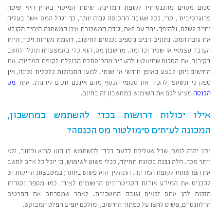
סכום מסוים מהכנסותיו לקופת המדינה. שיטת המיסוי בארץ היא שיטה
פרוגרסיבית , קרי, ככל שגובה ההכנסה גבוה יותר, כך יגדל המס אשר בעליה
יחויב לשלם, ולהיפך. יחד עם זאת, גובה המשכורת אינו המשתנה היחיד הקובע
את גובה המס. נתונים רבים נוספים נכנסים לחישוב, דוגמת נקודות זיכוי, היות
העובד עצמאי או שכיר וכדומה. מחשבון מס, הוא כלי באמצעותו תוכלו לחשב
בקירוב, את הסכום שתיאלצו להעביר מהכנסתכם הכוללת לקופת המדינה. את
החישוב ניתן לבצע באופן חודשי או שנתי. למען התנהלות כלכלית נכונה, אין
ספק כי תשאפו להכיר את סכומי הכסף מהם אינכם זוכים ליהנות. אתר
מס
הכנסה
מציע לכם את השימוש במחשבון זה בחינם.
אילו יכולות דרושות בכדי להשתמש במחשבון,
המכונה לעיתים סימולטור מס הכנסה?
נכון יהיה לומר, שכל שעליכם לדעת בכדי להשתמש בו הוא קרוא וכתוב, ולא
יותר מכך. הלה נבנה בכוונת תחילה, ככלי פשוט לשימוש, בו יוכל כל אדם לחשב
את הפרשותיו לקופת המדינה. התהליך הוא פשוט ביותר; במשבצות הריקות יש
להכניס את המידע אודות הקריטריונים הרשומים לצידן, כמו מספר נקודות
הזכות להן אתם זכאים וגובה המשכורת. לאחר שמסרתם את הפרטים
הרלוונטיים, פשוט לחצו על כפתור החישוב, ומולכם יופיע הפלט המבוקש.