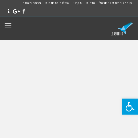
פורטל המס של ישראל
אודות
תקנון
שאלות ותשובות
פרסם מאמר
NTACT
GOOGLE+
FACEBOOK
תפרי
פתח סרגל נגישות