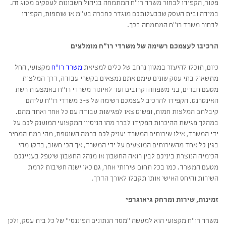
פטור, הקפידו לבחור משרד רו"ח המתמחה בניהול חשבונות לעסקים מסוג זה.
במידה ובית העסק שבבעלותכם מוגדר כחברה בע"מ או שותפות, הקפידו
לבחור משרד רו"ח המתמחה בכך.
הרכיבו לעצמכם רשימה של משרדי רו"ח מומלצים
כיום, תוכלו להיעזר במגוון נרחב של כלים למציאת
משרד רו"ח
מקצועי, החל
מתשאול בתי עסק שונים עימם אתם נמצאים בקשרי עבודה, דרך המלצות
מטעם חברים, בני משפחה וקרובים ועד לאיתור משרדי רו"ח באמצעות רשת
האינטרנט. הקפידו להרכיב לעצמכם רשימה של 3-5 משרדי רו"ח עליהם
קיבלתם המלצות חמות, ופשוט צאו לפגישות עבודה עם כל אחד ואחד מהם.
במהלך פגישת ההיכרות הפקידו לברר מהו הניסיון המקצועי המוענק לכם על
ידי המשרד, אילו שירותים המשרד יעניק לכם ברמה השוטפת, מהי רמת המחיר
בגין כל אחד מהשירותים המוצעים על ידי המשרד, אך הכי חשוב, בדקו מהי
הכימיה הנוצרת ביניכם לבין רואה החשבון או מנהל החשבון שיטפל בעניינכם
מטעם המשרד. כמו בכל תחום שירותי אחר, גם כאן ישנה חשיבות לרמת
השירות והיחס האישי אותו תקבלו לאורך הדרך.
זמינות, שירות ומרחק גיאוגרפי
משרד רו"ח מקצועי הוא למעשה "מסד הנתונים הפיננסי" של כל בית עסק, ולכן