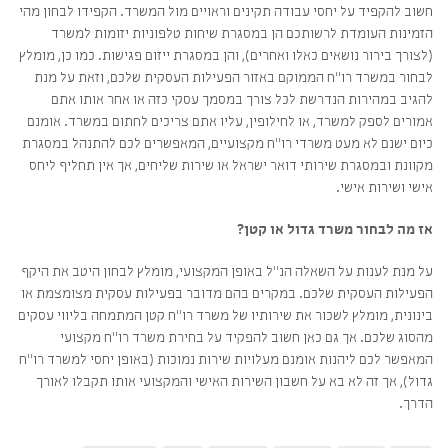
חשוב להקפיד על יחסי עבודה תקינים וראויים מול המשרד. הקפידו לבחון מהי
הזמינות העומדת לרשותכם הן במסגרת שיחות טלפוניות יזומות למשרד
(לצורך בירור נושאים כאלו ואחרים), והן במסגרת ייזום פגישות. כמו כן, מומלץ
לבחור במשרד רו"ח הממוקם באזור הפעילות העסקית שלכם, וזאת על מנת
להגיב במהירות הנדרשת לכל צורך במסמך עסקי כזה או אחר אותו אתם
אמורים לספק למשרד, או לחילופין, עליו אתם צריכים לחתום במשרד. אומנם
כיום ישנם לא מעט משרדי רו"ח מקצועיים, המאפשרים לכם להתנהל במסגרת
מקוונת ובמסגרת שירותי דואר ישראל או שירות שליחים, אך אין תחליף ליחס
אישי ושירות אישי.
אז מה לבחור משרד גדול או קטן?
על מנת לענות על השאלה הנ"ל באופן המקצועי, מומלץ לבחון היטב את היקף
הפעילות העסקית שלכם. במקרים בהם מדובר בפעילות עסקית מצומצמת או
בינונית, מומלץ לשכור את שירותיו של משרד רו"ח קטן המתמחה בליווי עסקים
מהסוג שלכם. אך גם כאן חשוב להפקיד על בחירת משרד רו"ח מקצועי
המאפשר לכם ליהנות אומנם מעלויות שירות נמוכות (באופן יחסי למשרד רו"ח
גדול), אך זה לא בא על חשבון השירות האישי והמקצועי אותו תקבלו לאורך
הדרך.