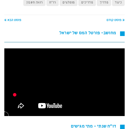
כיצד
מדריך
מדריכים
מומלצים
רו"ח
רואה חשבון
« פוסט קודם
פוסט הבא »
מחושב- פורטל המס של ישראל
דו"ח שנתי - מתי מגישים